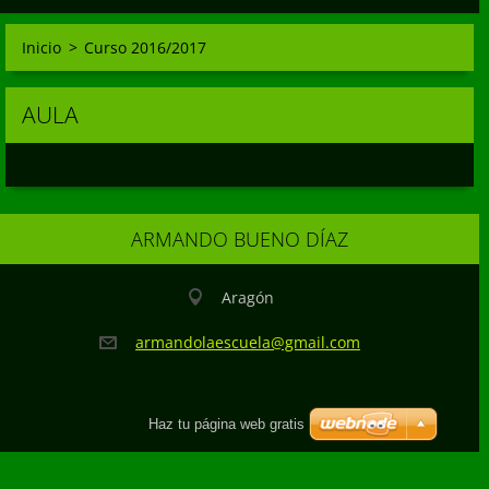
Inicio
>
Curso 2016/2017
AULA
ARMANDO BUENO DÍAZ
Aragón
armandol
aescuela
@gmail.c
om
Haz tu página web gratis