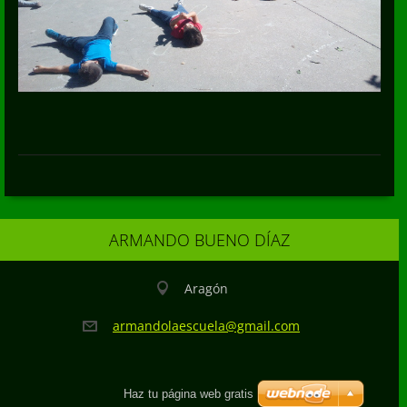
ARMANDO BUENO DÍAZ
Aragón
armandol
aescuela
@gmail.c
om
Haz tu página web gratis