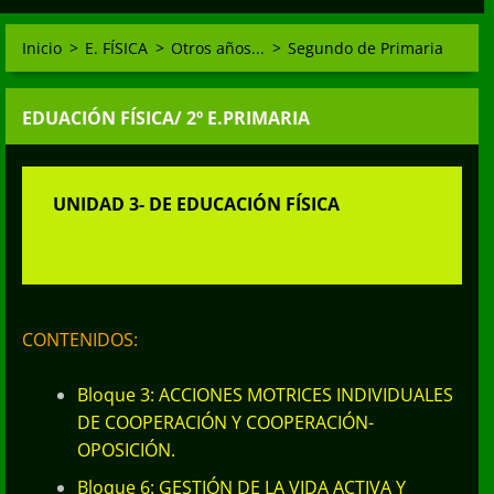
Inicio
>
E. FÍSICA
>
Otros años...
>
Segundo de Primaria
EDUACIÓN FÍSICA/ 2º E.PRIMARIA
UNIDAD 3- DE EDUCACIÓN FÍSICA
CONTENIDOS:
Bloque 3: ACCIONES MOTRICES INDIVIDUALES
DE COOPERACIÓN Y COOPERACIÓN-
OPOSICIÓN.
Bloque 6: GESTIÓN DE LA VIDA ACTIVA Y