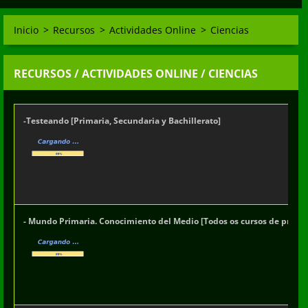
Inicio
>
Recursos
>
Actividades Online
>
Ciencias
RECURSOS / ACTIVIDADES ONLINE / CIENCIAS
-
Testeando [Primaria, Secundaria y Bachillerato]
- Mundo Primaria. Conocimiento del Medio [Todos os cursos de primari