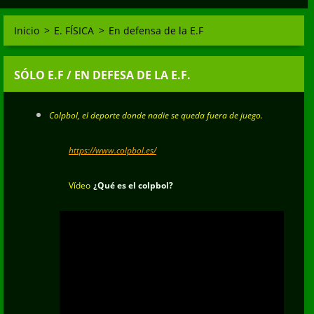
Inicio
>
E. FÍSICA
>
En defensa de la E.F
SÓLO E.F / EN DEFESA DE LA E.F.
Colpbol, el deporte donde nadie se queda fuera de juego.
https://www.colpbol.es/
Vídeo
¿Qué es el colpbol?