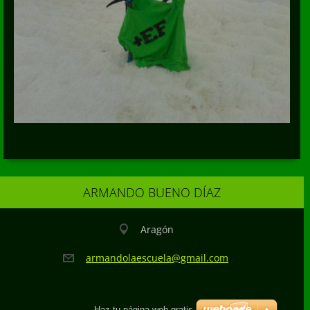
ARMANDO BUENO DÍAZ
Aragón
armandol
aescuela
@gmail.c
om
Haz tu página web gratis