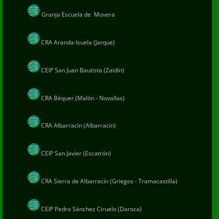
Granja Escuela de Movera
CRA Aranda-Isuela (Jarque)
CEIP San Juan Bautista (Zaidín)
CRA Béquer (Malón - Novallas)
CRA Albarracín (Albarracín)
CEIP San Javier (Escatrón)
CRA Sierra de Albarracín (Griegos - Tramacastilla)
CEIP Pedro Sánchez Ciruelo (Daroca)