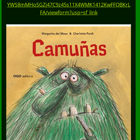
YWS8mMHoSGZj47C9z45s11X4WMK1412KwFFQBKrL
FA/viewform?usp=sf_link