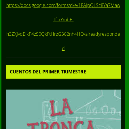
https://docs.google.com/forms/d/e/1FAIpQLSc8Ya7Maw
Tf-xYmbE-
h3ZXJvqElkP4zS0QkFtHrzG362nh4HQ/alreadyresponde
d
CUENTOS DEL PRIMER TRIMESTRE