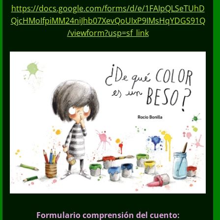
https://docs.google.com/forms/d/e/1FAIpQLSeTUhD
QjcHMoIfpiMM24niJhb07XevQoUIxP9IMsHqYDGS91Q
/viewform?usp=sf_link
Formulario comprensión del cuento: