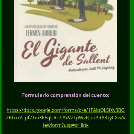
Formulario comprensión del cuento:
https://docs.google.com/forms/d/e/1FAIpQLSfXv3BG
ZBLu7A_pf7TmXEEqlDG7iAxVZLpWvFJuoPRA3xyCXw/v
iewform?usp=sf_lin
k