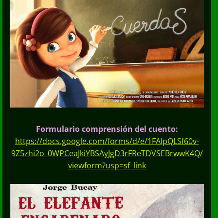
Formulario comprensión del cuento:
https://docs.google.com/forms/d/e/1FAIpQLSf60v-
9Z5zhi2o_0WPCeaJkiYBSAyJgD3rFReTDVSEBrwwK4Q/
viewform?usp=sf_link