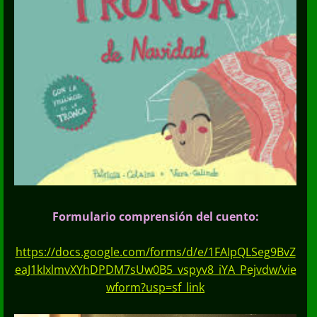
Formulario comprensió
n del cuento:
https://docs.google.com/forms/d/e/1FAIpQLSeg9BvZ
eaJ1kIxlmvXYhDPDM7sUw0B5_vspyv8_iYA_Pejvdw/vie
wform?usp=sf_link