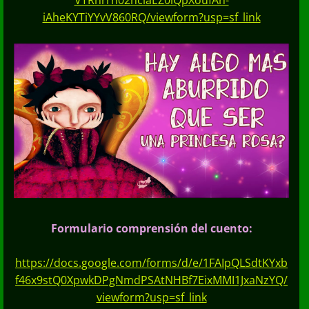
iAheKYTiYYvV860RQ/viewform?usp=sf_link
Formulario comprensión del cuento:
https://docs.google.com/forms/d/e/1FAIpQLSdtKYxb
f46x9stQ0XpwkDPgNmdPSAtNHBf7EixMMI1JxaNzYQ/
viewform?usp=sf_link