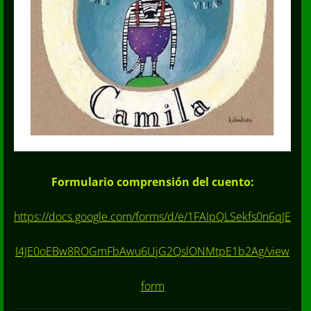
Formulario comprensión del cuento:
https://docs.google.com/forms/d/e/1FAIpQLSekfs0n6qJE
I4JE0oEBw8ROGmFbAwu6UjG2QslONMtpE1b2Ag/view
form