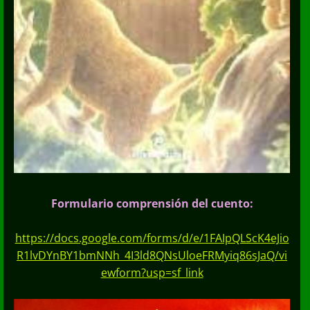
Formulario comprensión del cuento:
https://docs.google.com/forms/d/e/1FAIpQLScK4eJio
R1lvDYnBY1bmNNh_4I3ld8QNsUloeFRMyiq86sJaQ/vi
ewform?usp=sf_link