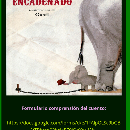
Formulario comprensión del cuento:
https://docs.google.com/forms/d/e/1FAIpQLSc9bGB
VTRhrrn02hclaEZ0iQpXoufAh-