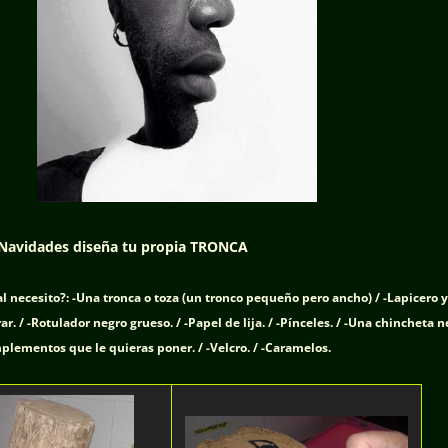
 Navidades diseña tu propia TRONCA
l necesito?:
-Una tronca o toza (un tronco pequeño pero ancho) /
-Lapicero y
r. / -Rotulador negro grueso. / -Papel de lija. / -Pínceles. / -Una chincheta n
plementos que le quieras poner. / -Velcro. / -Caramelos.