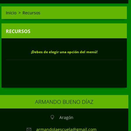
Inicio
>
Recursos
RECURSOS
¡Debes de elegir una opción del menú!
ARMANDO BUENO DÍAZ
Aragón
armandol
aescuela
@gmail.c
om